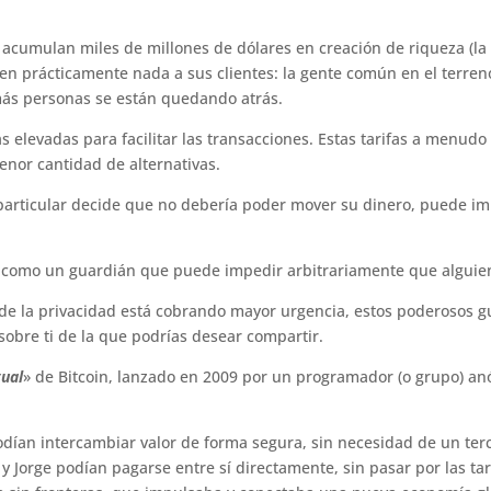
 acumulan miles de millones de dólares en creación de riqueza (la
ten prácticamente nada a sus clientes: la gente común en el terre
 más personas se están quedando atrás.
s elevadas para facilitar las transacciones. Estas tarifas a menu
enor cantidad de alternativas.
 particular decide que no debería poder mover su dinero, puede im
a como un guardián que puede impedir arbitrariamente que alguien
de la privacidad está cobrando mayor urgencia, estos poderosos g
 sobre ti de la que podrías desear compartir.
gual
» de Bitcoin, lanzado en 2009 por un programador (o grupo) 
odían intercambiar valor de forma segura, sin necesidad de un ter
 Jorge podían pagarse entre sí directamente, sin pasar por las tari