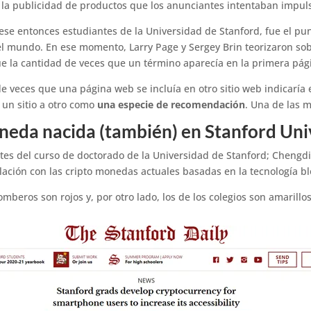
 la publicidad de productos que los anunciantes intentaban impuls
 ese entonces estudiantes de la Universidad de Stanford, fue el pu
l mundo. En ese momento, Larry Page y Sergey Brin teorizaron so
e la cantidad de veces que un término aparecía en la primera pág
e veces que una página web se incluía en otro sitio web indicaría e
 un sitio a otro como
una especie de recomendación
. Una de las m
oneda nacida (también) en Stanford Uni
ntes del curso de doctorado de la Universidad de Stanford; Chengdia
ación con las cripto monedas actuales basadas en la tecnología b
mberos son rojos y, por otro lado, los de los colegios son amarill