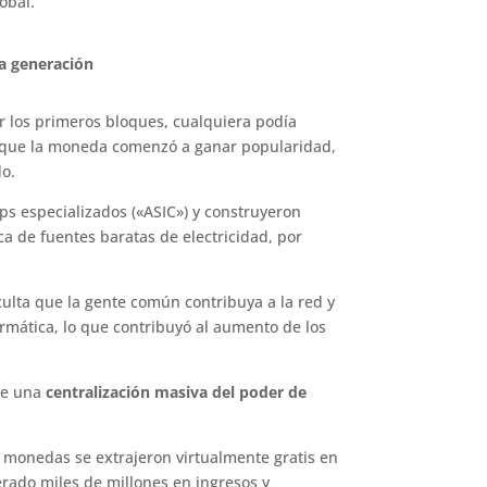
obal.
ra generación
r los primeros bloques, cualquiera podía
a que la moneda comenzó a ganar popularidad,
do.
s especializados («ASIC») y construyeron
a de fuentes baratas de electricidad, por
iculta que la gente común contribuya a la red y
mática, lo que contribuyó al aumento de los
te una
centralización masiva del poder de
 monedas se extrajeron virtualmente gratis en
rado miles de millones en ingresos y