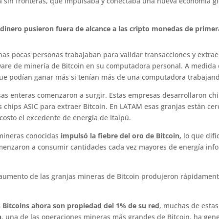
a sin fronteras, que impulsaba y conectaba una nueva economía gl
el dinero pusieron fuera de alcance a las cripto monedas de prime
unas pocas personas trabajaban para validar transacciones y extrae
ware de minería de Bitcoin en su computadora personal. A medid
 que podían ganar más si tenían más de una computadora trabajan
as enteras comenzaron a surgir. Estas empresas desarrollaron chip
 chips ASIC para extraer Bitcoin. En LATAM esas granjas están cerc
costo el excedente de energía de Itaipú.
mineras conocidas
impulsó la fiebre del oro de Bitcoin,
lo que dif
enzaron a consumir cantidades cada vez mayores de energía infor
ior aumento de las granjas mineras de Bitcoin produjeron rápidamen
s Bitcoins ahora son propiedad del 1% de su red
, muchas de estas
n
, una de las operaciones mineras más grandes de Bitcoin, ha gene