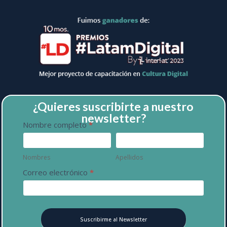
¿Quieres suscribirte a nuestro
newsletter?
Newsletter
Nombre completo
*
Nombres
Apellidos
Nombres
Apellidos
Correo electrónico
*
Suscribirme al Newsletter