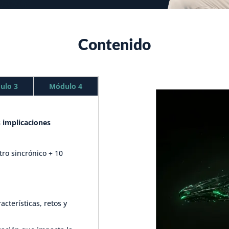
Contenido
ulo 3
Módulo 4
s implicaciones
ro sincrónico + 10
acterísticas, retos y