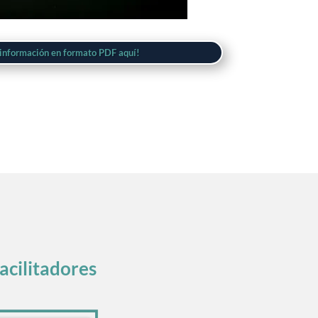
 información en formato PDF aquí!
acilitadores