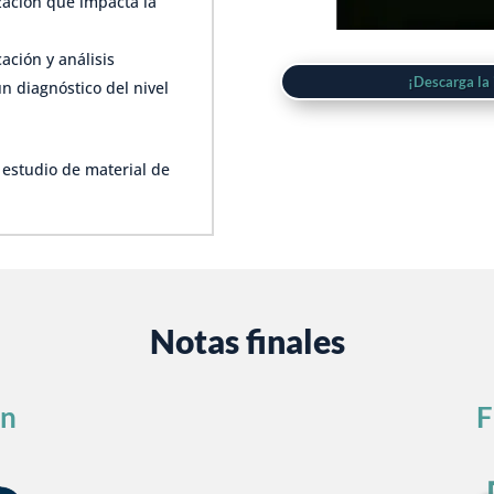
zación que impacta la
ación y análisis
¡Descarga la
un diagnóstico del nivel
 estudio de material de
Notas finales
ón
F