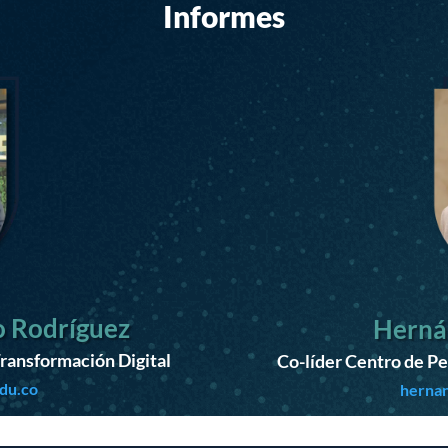
Informes
o Rodríguez
Herná
ransformación Digital
Co-líder Centro de P
edu.co
hernan