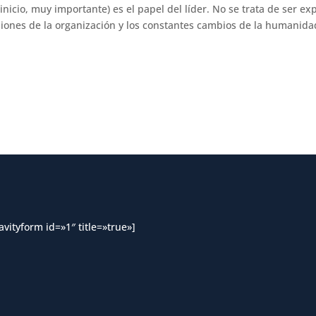
icio, muy importante) es el papel del líder. No se trata de ser expe
iones de la organización y los constantes cambios de la humanida
avityform id=»1″ title=»true»]