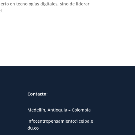
rto en tecnologías digitales, sino de liderar
d.
Contacto:
Medellín, Antioquia – Colombia
infocentropensamiento@ceipa.e
du.co