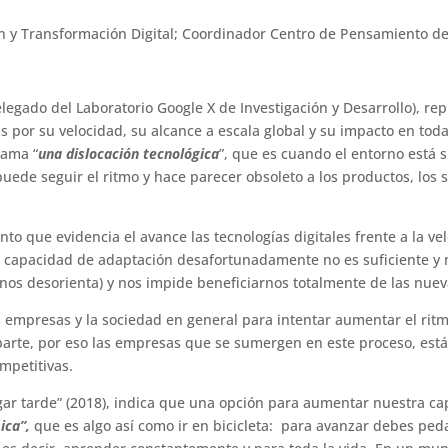
ón y Transformación Digital; Coordinador Centro de Pensamiento d
Delegado del Laboratorio Google X de Investigación y Desarrollo), re
as por su velocidad, su alcance a escala global y su impacto en tod
lama “
una dislocación tecnológica
”, que es cuando el entorno está 
ede seguir el ritmo y hace parecer obsoleto a los productos, los s
nto que evidencia el avance las tecnologías digitales frente a la v
a capacidad de adaptación desafortunadamente no es suficiente y 
 nos desorienta) y nos impide beneficiarnos totalmente de las nuev
s empresas y la sociedad en general para intentar aumentar el ritmo
 parte, por eso las empresas que se sumergen en este proceso, e
mpetitivas.
egar tarde” (2018), indica que una opción para aumentar nuestra 
ica”,
que es algo así como ir en bicicleta: para avanzar debes ped