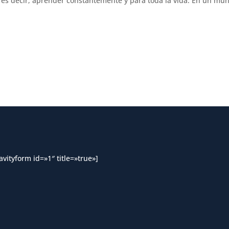
, es decir, aprender constantemente y para toda la vida. En un mu
avityform id=»1″ title=»true»]