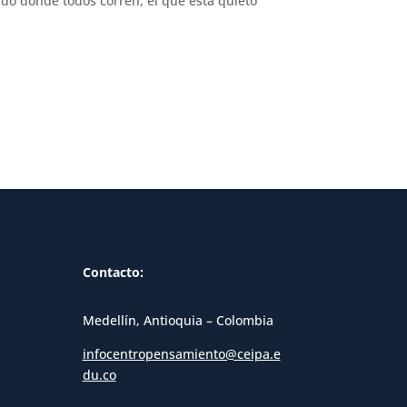
ndo donde todos corren, el que está quieto
Contacto:
Medellín, Antioquia – Colombia
infocentropensamiento@ceipa.e
du.co